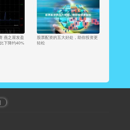
资 燕之屋发盈
股票配资的五大好处，助你投资更
比下降约40%
轻松
网