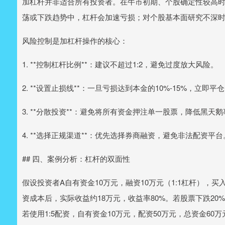
加杠杆并非适合所有投资者。在牛市初期、个股确定性较高
荡或下跌趋势中，杠杆会加速亏损；对个股基本面研究不深
风险控制是加杠杆操作的核心：
1. **控制杠杆比例**：建议不超过1:2，避免过度放大风险。
2. **设置止损线**：一旦亏损达到本金的10%-15%，立即
3. **分散投资**：避免将所有资金押注单一股票，降低黑天
4. **选择正规渠道**：优先选择券商融资，避免非法配资平台
## 四、案例分析：杠杆的双面性
假设投资者A自有资金10万元，融资10万元（1:1杠杆），买
资成本后，实际收益约18万元，收益率80%。若股票下跌20
若使用1:5配资，自有资金10万元，配资50万元，总资金60