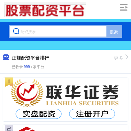
搜索
正规配资平台排行
更多
已收录
999
+家平台