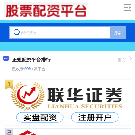
搜索
正规配资平台排行
更多
已收录
999
+家平台