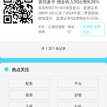
喜忧参半 佣金收入同比增长26%
美东时间7月16日美股盘后，盈透证券
(IBKR.US)公布了2024年第二季度财报。
财报显示，盈透证券Q2净营收为12.30亿
美元，同比增长23%，不及市场预期....
股票配资哪
栏目：正规炒股配
阅读：
资网
里好
57
共 1 页/1 条记录
热点关注
配资
平台
股票
炒股
正规
杠杆