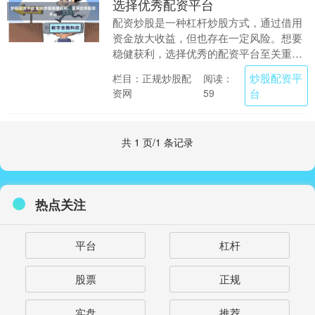
选择优秀配资平台
配资炒股是一种杠杆炒股方式，通过借用
资金放大收益，但也存在一定风险。想要
稳健获利，选择优秀的配资平台至关重
要。 配资平台充当投资者和资金提供者之
炒股配资平
栏目：正规炒股配
阅读：
间的中介。投资者....
资网
台
59
共 1 页/1 条记录
热点关注
平台
杠杆
股票
正规
实盘
推荐