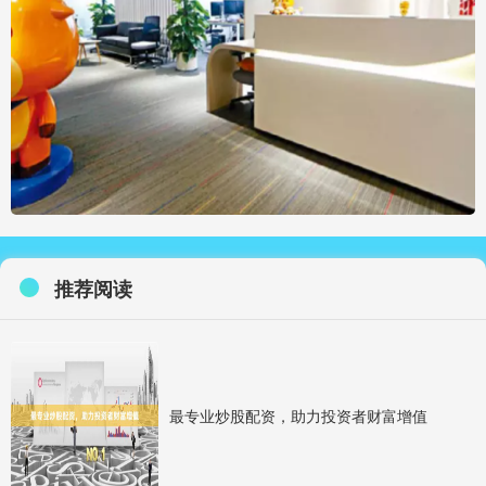
推荐阅读
最专业炒股配资，助力投资者财富增值