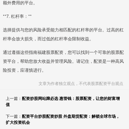
额外费用的平台。
**7. 杠杆率：**
选择提供与您的风险承受能力相匹配的杠杆率的平台。过高的杠
杆率会放大损失，而过低的杠杆率会限制收益。
通过遵循这些指南福建股票配资，您可以找到一个可靠的股票配
资平台，帮助您放大收益并管理风险。请记住，配资是一种高风
险投资，应谨慎进行。
文章为作者独立观点，不代表股票配资平台观点
上一篇：
配资炒股网站蹿必选 惠管钱：股票配资，让您的财富增
值
下一篇：
配资平台炒股配资炒股 外盘期货配资：解锁全球市场，
扩大投资机会