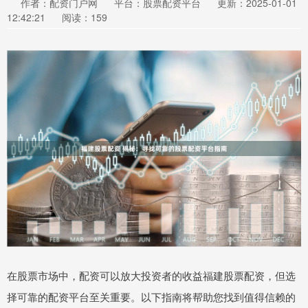
作者：配资门户网
平台：股票配资平台
更新：2025-01-01
12:42:21
阅读：159
在股票市场中，配资可以放大投资者的收益福建股票配资，但选
择可靠的配资平台至关重要。以下指南将帮助您找到值得信赖的