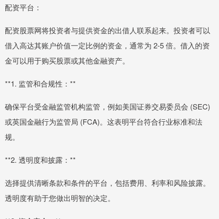
配资平台：
配资股票网将投资者与提供资金的出借人联系起来。投资者可以
借入高达其账户价值一定比例的资金，通常为 2-5 倍。借入的资
金可以用于购买股票或其他金融资产。
**1. 监管和合规性：**
确保平台受金融监管机构监管，例如美国证券交易委员会 (SEC)
或英国金融行为监管局 (FCA)。这表明平台符合行业标准和法
规。
**2. 透明度和披露：**
选择提供清晰条款和条件的平台，包括费用、利率和风险披露。
透明度有助于您做出明智的决定。