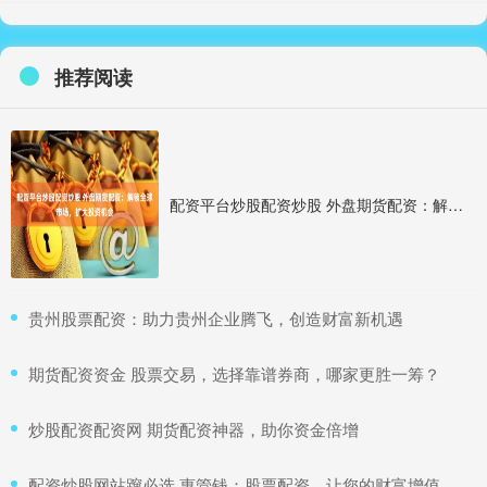
推荐阅读
配资平台炒股配资炒股 外盘期货配资：解锁全球市场，扩大投资机会
​贵州股票配资：助力贵州企业腾飞，创造财富新机遇
​期货配资资金 股票交易，选择靠谱券商，哪家更胜一筹？
​炒股配资配资网 期货配资神器，助你资金倍增
​配资炒股网站蹿必选 惠管钱：股票配资，让您的财富增值