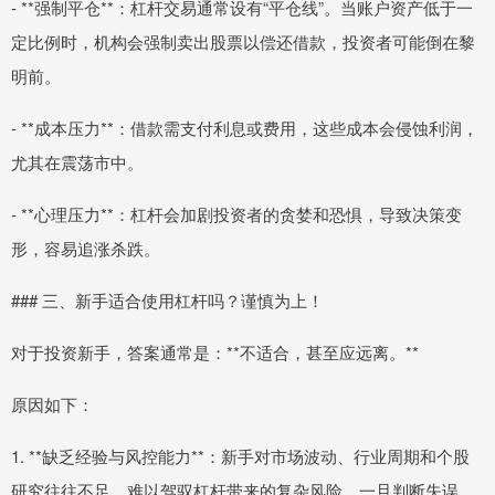
- **强制平仓**：杠杆交易通常设有“平仓线”。当账户资产低于一
定比例时，机构会强制卖出股票以偿还借款，投资者可能倒在黎
明前。
- **成本压力**：借款需支付利息或费用，这些成本会侵蚀利润，
尤其在震荡市中。
- **心理压力**：杠杆会加剧投资者的贪婪和恐惧，导致决策变
形，容易追涨杀跌。
### 三、新手适合使用杠杆吗？谨慎为上！
对于投资新手，答案通常是：**不适合，甚至应远离。**
原因如下：
1. **缺乏经验与风控能力**：新手对市场波动、行业周期和个股
研究往往不足，难以驾驭杠杆带来的复杂风险。一旦判断失误，