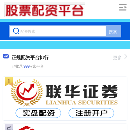
搜索
正规配资平台排行
更多
已收录
999
+家平台