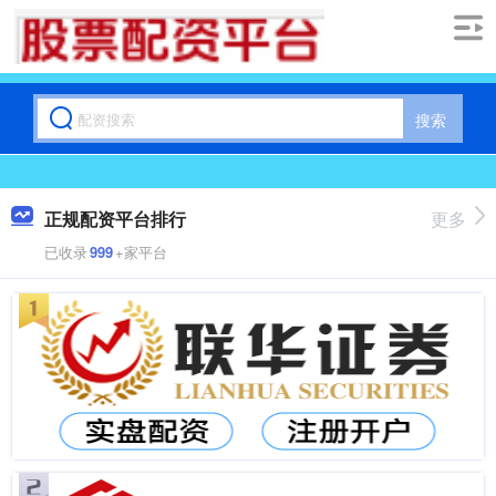
搜索
正规配资平台排行
更多
已收录
999
+家平台