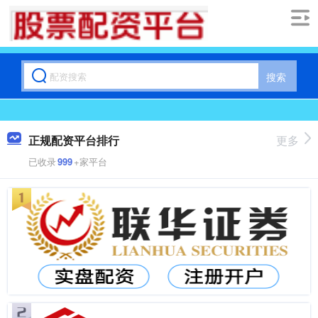
搜索
正规配资平台排行
更多
已收录
999
+家平台