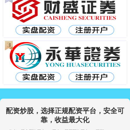
配资炒股，选择正规配资平台，安全可
靠，收益最大化