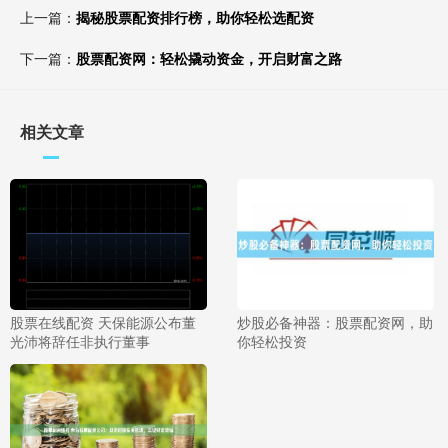
上一篇：
揭秘股票配资排行榜，助你轻松选配资
下一篇：
股票配资网：轻松撬动资金，开启财富之路
相关文章
股票在线配资 天保能源公布董
炒股必备神器：股票配资网，助
光沛将辞任非执行董事
你轻松投资