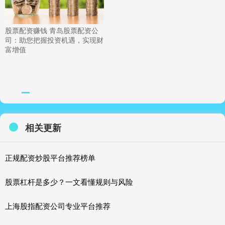
股票配资赚钱 青岛股票配资公
司：助您把握投资机遇，实现财
富增值
相关更新
正规配资炒股平台推荐榜单
股票杠杆是多少？一文看懂规则与风险
上海股指配资公司专业平台推荐