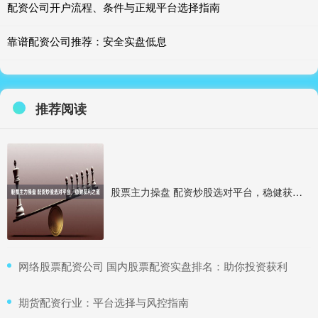
配资公司开户流程、条件与正规平台选择指南
靠谱配资公司推荐：安全实盘低息
推荐阅读
股票主力操盘 配资炒股选对平台，稳健获利之道
​网络股票配资公司 国内股票配资实盘排名：助你投资获利
​期货配资行业：平台选择与风控指南