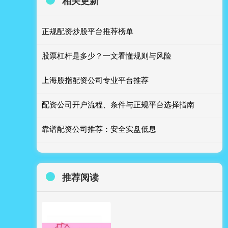
相关更新
正规配资炒股平台推荐榜单
股票杠杆是多少？一文看懂规则与风险
上海股指配资公司专业平台推荐
配资公司开户流程、条件与正规平台选择指南
靠谱配资公司推荐：安全实盘低息
推荐阅读