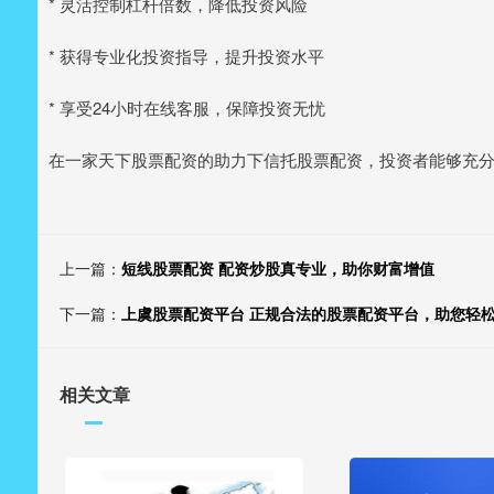
* 灵活控制杠杆倍数，降低投资风险
* 获得专业化投资指导，提升投资水平
* 享受24小时在线客服，保障投资无忧
在一家天下股票配资的助力下信托股票配资，投资者能够充
上一篇：
短线股票配资 配资炒股真专业，助你财富增值
下一篇：
上虞股票配资平台 正规合法的股票配资平台，助您轻
相关文章